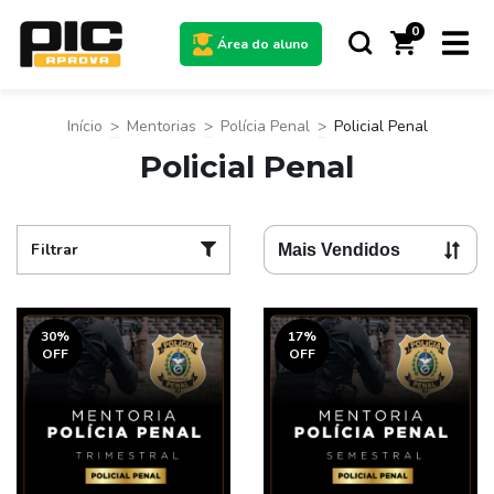
0
Área do aluno
Início
>
Mentorias
>
Polícia Penal
>
Policial Penal
Policial Penal
Filtrar
30
%
17
%
OFF
OFF