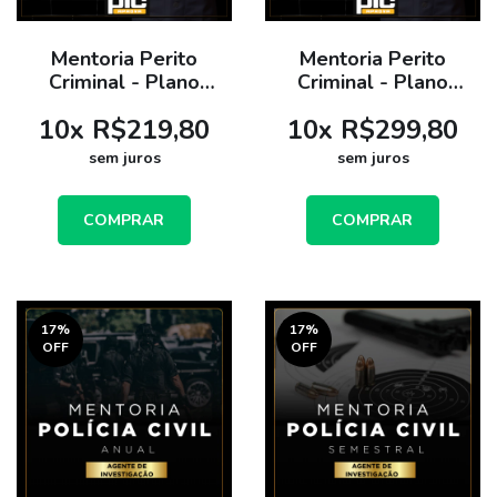
Mentoria Perito
Mentoria Perito
Criminal - Plano
Criminal - Plano
Semestral
Anual
10
x
R$219,80
10
x
R$299,80
sem juros
sem juros
COMPRAR
COMPRAR
17
%
17
%
OFF
OFF