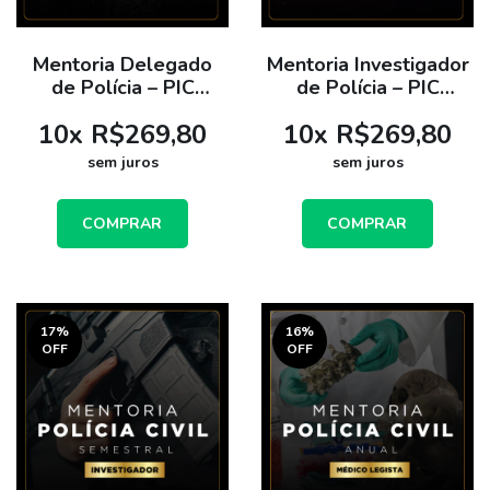
Mentoria Delegado
Mentoria Investigador
de Polícia – PIC
de Polícia – PIC
Aprova - Plano Anual
Aprova - Plano Anual
10
x
R$269,80
10
x
R$269,80
sem juros
sem juros
COMPRAR
COMPRAR
17
%
16
%
OFF
OFF