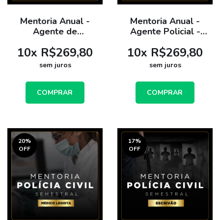
Mentoria Anual -
Mentoria Anual -
Agente de
Agente Policial -
Telecomunicações -
PCSP - Nível Médio
10
x
R$269,80
10
x
R$269,80
PCSP - Nível Médio
sem juros
sem juros
COMPRAR
COMPRAR
20
%
17
%
OFF
OFF