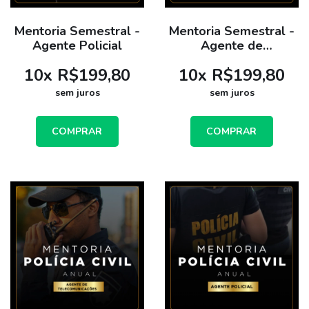
Mentoria Semestral -
Mentoria Semestral -
Agente Policial
Agente de
Telecomunicações -
10
x
R$199,80
10
x
R$199,80
PCSP - Ensino Médio
sem juros
sem juros
COMPRAR
COMPRAR