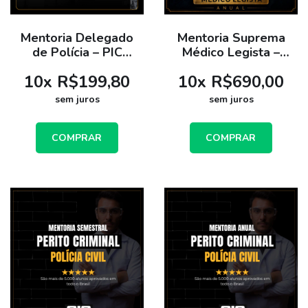
Mentoria Delegado
Mentoria Suprema
de Polícia – PIC
Médico Legista –
Aprova - Plano
Plano Anual
10
x
R$199,80
10
x
R$690,00
Semestral
sem juros
sem juros
COMPRAR
COMPRAR