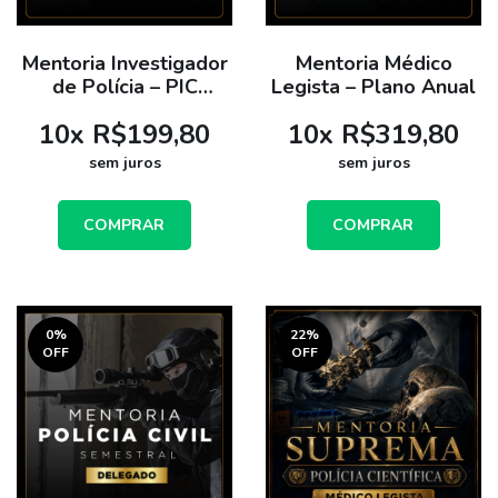
Mentoria Investigador
Mentoria Médico
de Polícia – PIC
Legista – Plano Anual
Aprova - Plano
10
x
R$199,80
10
x
R$319,80
Semestral
sem juros
sem juros
COMPRAR
COMPRAR
0
%
22
%
OFF
OFF