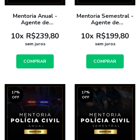
Mentoria Anual -
Mentoria Semestral -
Agente de
Agente de
Investigação - PCPB
Investigação - PCPB
10
x
R$239,80
10
x
R$199,80
sem juros
sem juros
COMPRAR
COMPRAR
17
%
17
%
OFF
OFF