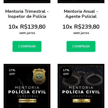
Mentoria Trimestral -
Mentoria Anual -
Inspetor de Polícia
Agente Policial
10
x
R$139,80
10
x
R$239,80
sem juros
sem juros
COMPRAR
COMPRAR
17
%
17
%
OFF
OFF