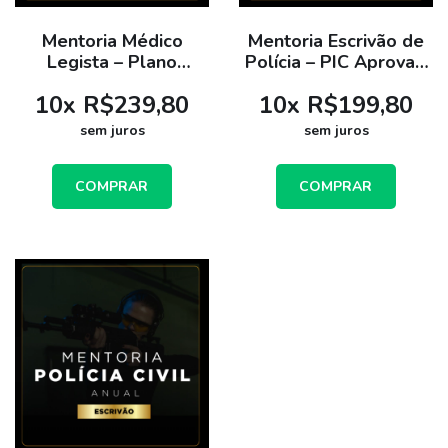
Mentoria Médico
Mentoria Escrivão de
Legista – Plano
Polícia – PIC Aprova -
Semestral
Plano Semestral
10
x
R$239,80
10
x
R$199,80
sem juros
sem juros
COMPRAR
COMPRAR