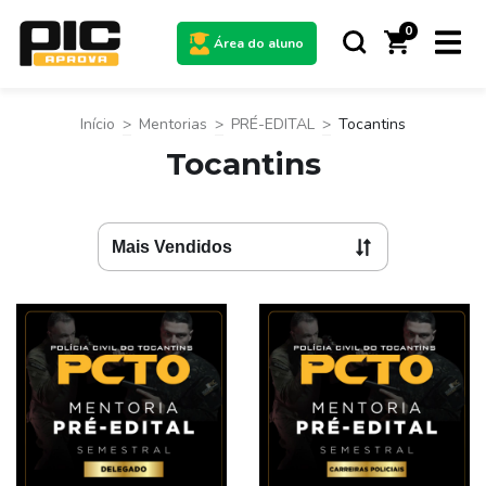
0
Área do aluno
Início
>
Mentorias
>
PRÉ-EDITAL
>
Tocantins
Tocantins