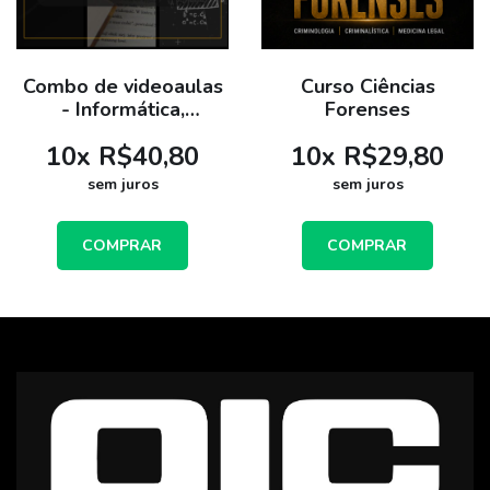
Combo de videoaulas
Curso Ciências
- Informática,
Forenses
Português e
10
x
R$40,80
10
x
R$29,80
Raciocínio Lógico
sem juros
sem juros