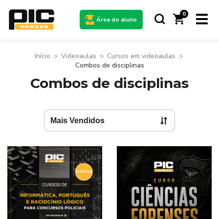
0
Área do aluno
Início
>
Videoaulas
>
Cursos em videoaulas
>
Combos de disciplinas
Combos de disciplinas