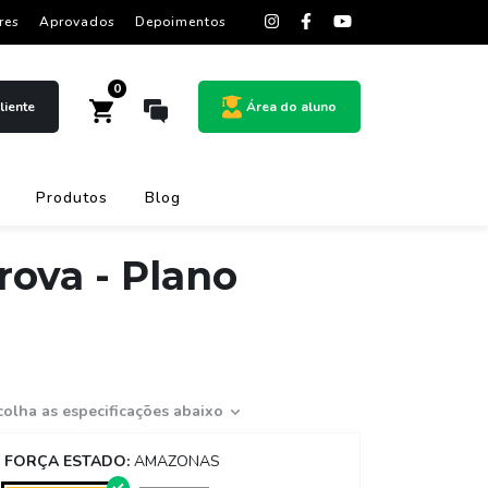
res
Aprovados
Depoimentos
0
liente
Área do aluno
Produtos
Blog
rova - Plano
colha as especificações abaixo
FORÇA ESTADO:
AMAZONAS