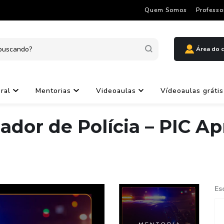
Quem Somos
Professo
Área do c
oral
Mentorias
Videoaulas
Vídeoaulas grátis
ador de Polícia – PIC Ap
Es