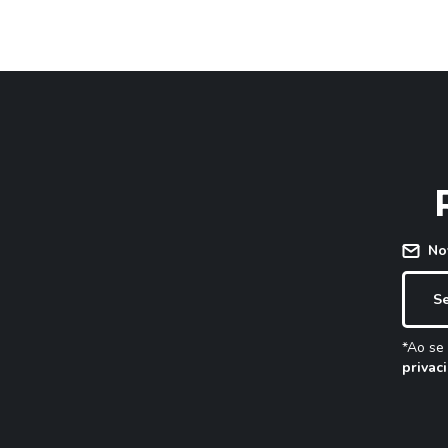
No
*Ao se
privac