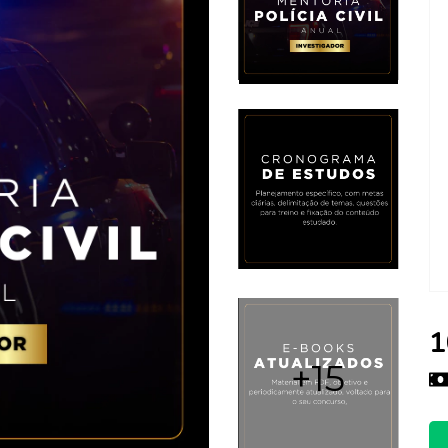
1
+15