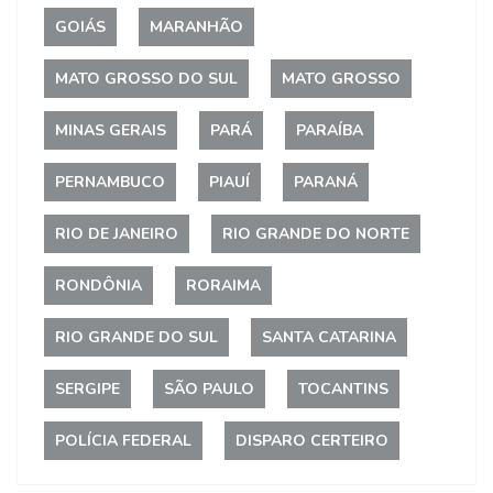
GOIÁS
MARANHÃO
MATO GROSSO DO SUL
MATO GROSSO
MINAS GERAIS
PARÁ
PARAÍBA
PERNAMBUCO
PIAUÍ
PARANÁ
RIO DE JANEIRO
RIO GRANDE DO NORTE
RONDÔNIA
RORAIMA
RIO GRANDE DO SUL
SANTA CATARINA
SERGIPE
SÃO PAULO
TOCANTINS
POLÍCIA FEDERAL
DISPARO CERTEIRO