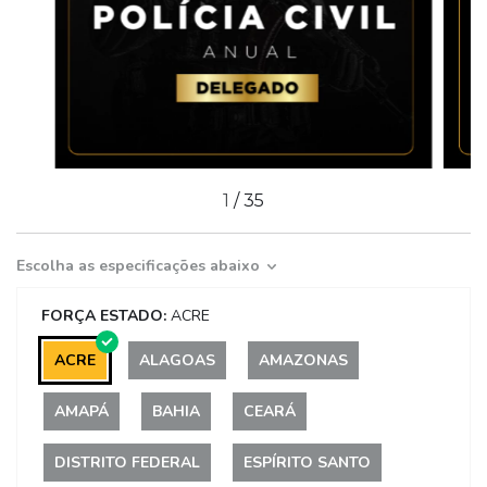
1
/
35
Escolha as especificações abaixo
FORÇA ESTADO:
ACRE
ACRE
ALAGOAS
AMAZONAS
AMAPÁ
BAHIA
CEARÁ
DISTRITO FEDERAL
ESPÍRITO SANTO